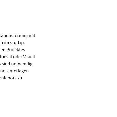
ationstermin) mit
n im stud.ip.
ren Projektes
rieval oder Visual
cs sind notwendig.
gend Unterlagen
enlabors zu